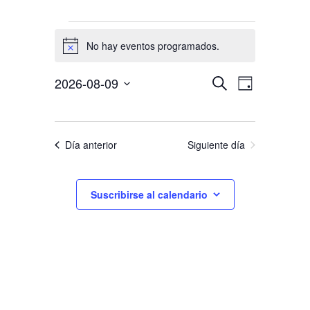
Eventos
No hay eventos programados.
en
Aviso
agosto
Navegación
Navegació
2026-08-09
9,
Buscar
Selecciona
Día
de
de
2026
la
vistas
búsqueda
fecha.
de
y
Evento
Día anterior
Siguiente día
vistas
de
Eventos
Suscribirse al calendario