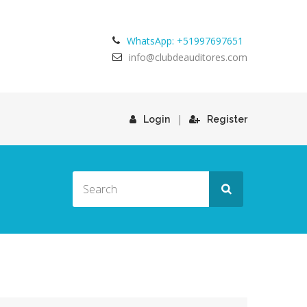
WhatsApp: +51997697651
info@clubdeauditores.com
|
Login
Register