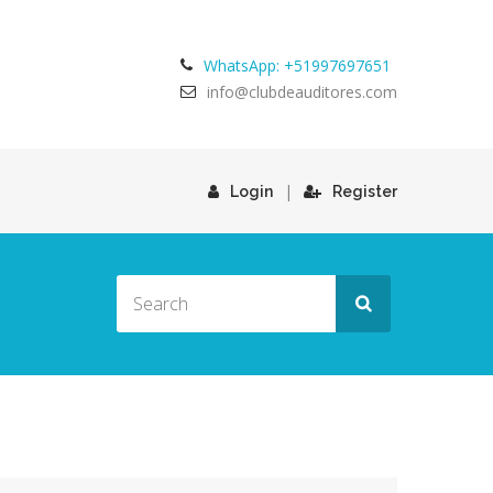
WhatsApp: +51997697651
info@clubdeauditores.com
|
Login
Register