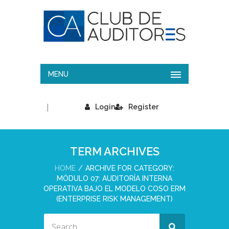
MENU
|
Login
Register
TERM ARCHIVES
HOME
ARCHIVE FOR CATEGORY:
MÓDULO 07: AUDITORÍA INTERNA
OPERATIVA BAJO EL MODELO COSO ERM
(ENTERPRISE RISK MANAGEMENT)