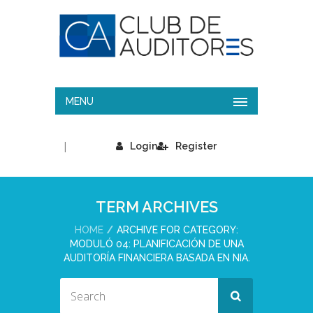
MENU
|
Login
Register
TERM ARCHIVES
HOME
ARCHIVE FOR CATEGORY:
MODULÓ 04: PLANIFICACIÓN DE UNA
AUDITORÍA FINANCIERA BASADA EN NIA.