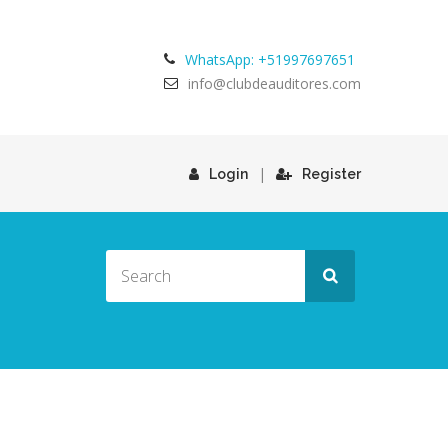
WhatsApp: +51997697651
info@clubdeauditores.com
|
Login
Register