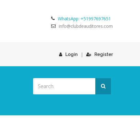
WhatsApp: +51997697651
info@clubdeauditores.com
|
Login
Register