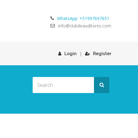
WhatsApp: +51997697651
info@clubdeauditores.com
|
Login
Register