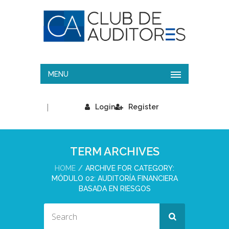
MENU
|
Login
Register
TERM ARCHIVES
HOME
ARCHIVE FOR CATEGORY:
MÓDULO 02: AUDITORÍA FINANCIERA
BASADA EN RIESGOS