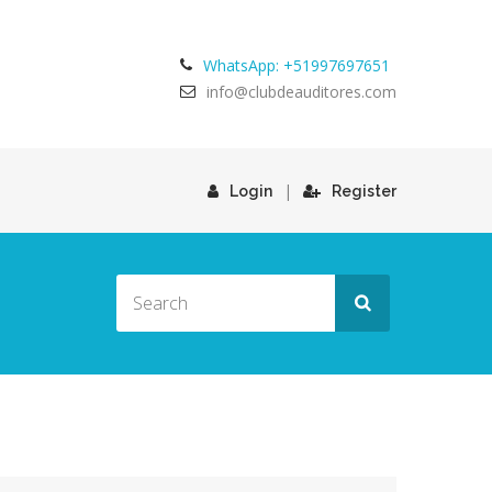
WhatsApp: +51997697651
info@clubdeauditores.com
|
Login
Register