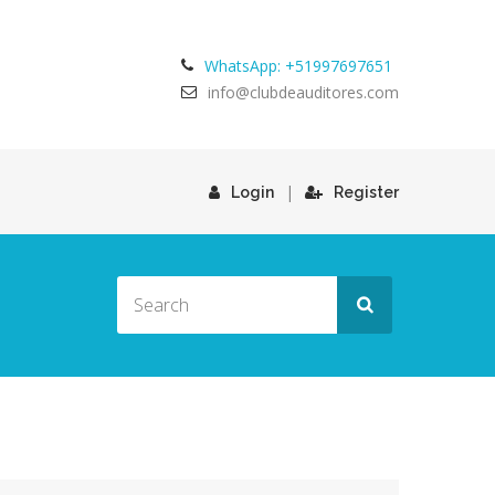
WhatsApp: +51997697651
info@clubdeauditores.com
|
Login
Register